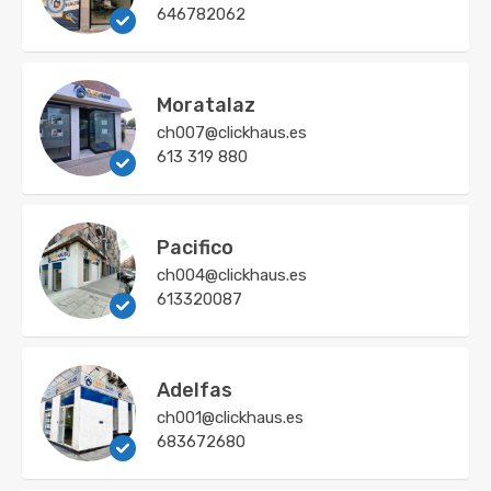
646782062
Moratalaz
ch007@clickhaus.es
613 319 880
Pacifico
ch004@clickhaus.es
613320087
Adelfas
ch001@clickhaus.es
683672680