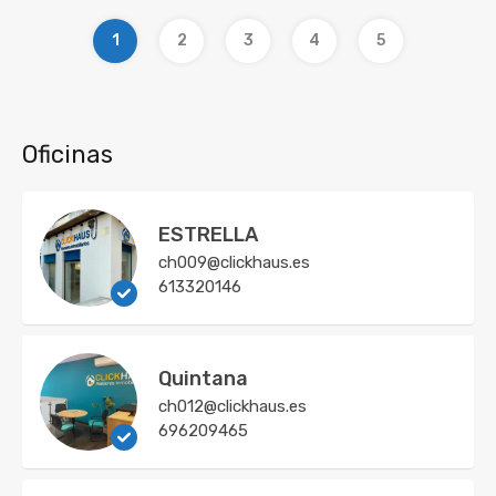
1
2
3
4
5
Oficinas
ESTRELLA
ch009@clickhaus.es
613320146
Quintana
ch012@clickhaus.es
696209465