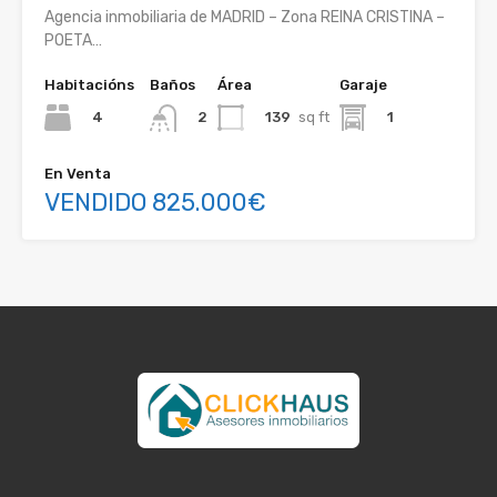
Agencia inmobiliaria de MADRID – Zona REINA CRISTINA –
POETA…
Habitacións
Baños
Área
Garaje
4
139
sq ft
1
2
En Venta
VENDIDO 825.000€