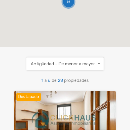
16
Antigüedad - De menor a mayor
1
a
6
de
28
propiedades
Destacado