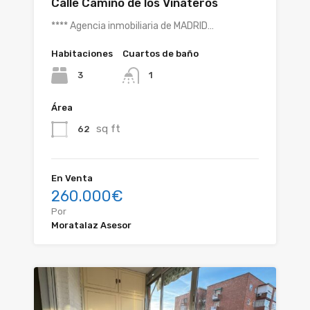
Calle Camino de los Vinateros
**** Agencia inmobiliaria de MADRID…
Habitaciones
Cuartos de baño
3
1
Área
sq ft
62
En Venta
260.000€
Por
Moratalaz Asesor