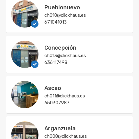
Pueblonuevo
ch010@clickhaus.es
671041013
Concepción
ch013@clickhaus.es
636117498
Ascao
ch011@clickhaus.es
650307987
Arganzuela
ch008@clickhaus.es