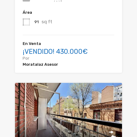
Área
sq ft
91
En Venta
¡VENDIDO! 430.000€
Por
Moratalaz Asesor