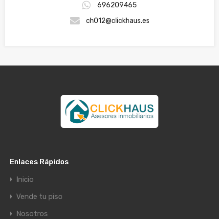
696209465
ch012@clickhaus.es
Enlaces Rápidos
Inicio
Vende tu piso
Nosotros