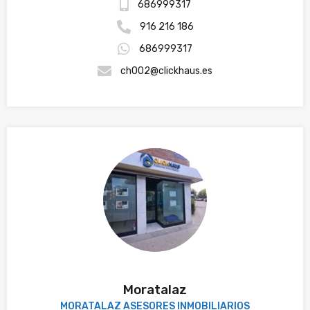
686999317
916 216 186
686999317
ch002@clickhaus.es
Moratalaz
MORATALAZ ASESORES INMOBILIARIOS