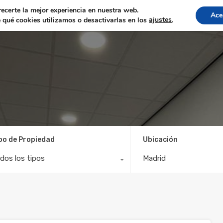
recerte la mejor experiencia en nuestra web.
Ace
qué cookies utilizamos o desactivarlas en los
ajustes
.
Vende tu piso
Nosotros
Valora tu casa
Ofic
po de Propiedad
Ubicación
dos los tipos
Madrid