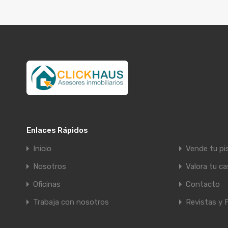
Enlaces Rápidos
Inicio
Vende tu pi
Nosotros
Valora tu c
Oficinas
Contacto
Trabaja con nosotros
Revistas y 