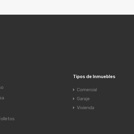
Tipos de Inmuebles
so
Comercial
asa
Garaje
Vivienda
Folletos