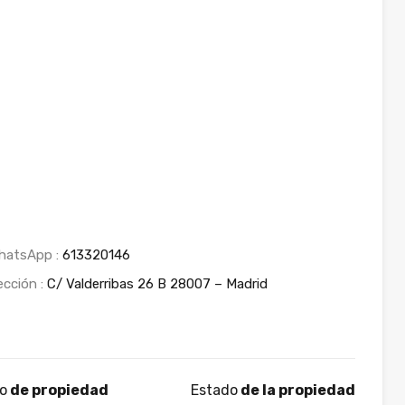
hatsApp :
613320146
ección :
C/ Valderribas 26 B 28007 – Madrid
po
de propiedad
Estado
de la propiedad