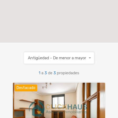
Antigüedad - De menor a mayor
1
a
3
de
3
propiedades
Destacado