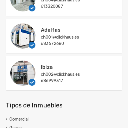
ch004@clickhaus.es
613320087
Adelfas
ch001@clickhaus.es
683672680
Ibiza
ch002@clickhaus.es
686999317
Tipos de Inmuebles
Comercial
Garaje