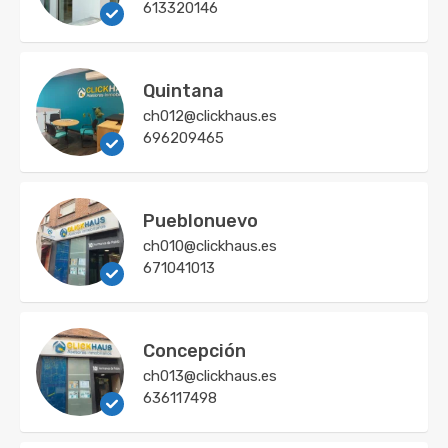
613320146
Quintana
ch012@clickhaus.es
696209465
Pueblonuevo
ch010@clickhaus.es
671041013
Concepción
ch013@clickhaus.es
636117498