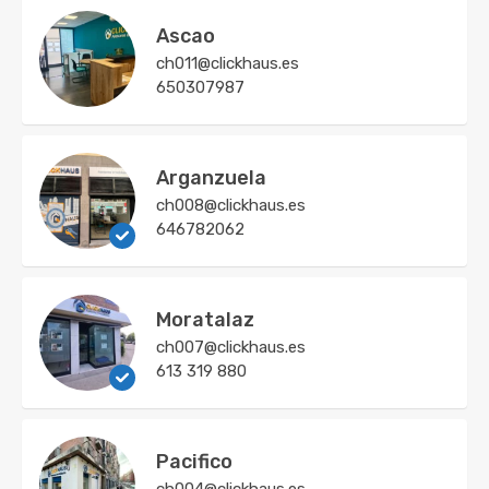
Ascao
ch011@clickhaus.es
650307987
Arganzuela
ch008@clickhaus.es
646782062
Moratalaz
ch007@clickhaus.es
613 319 880
Pacifico