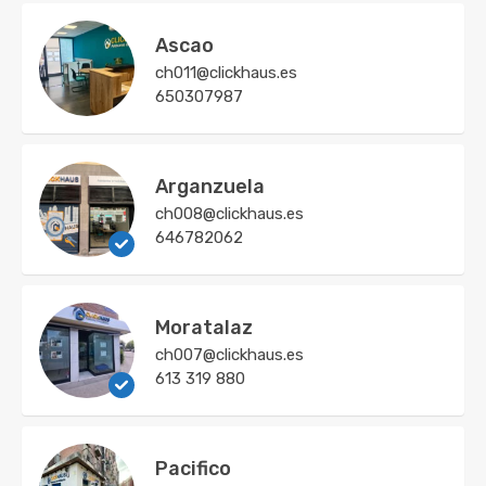
Ascao
ch011@clickhaus.es
650307987
Arganzuela
ch008@clickhaus.es
646782062
Moratalaz
ch007@clickhaus.es
613 319 880
Pacifico