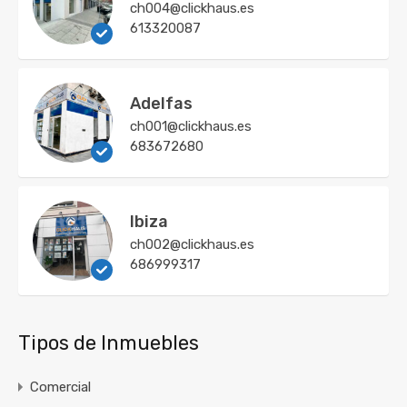
ch004@clickhaus.es
613320087
Adelfas
ch001@clickhaus.es
683672680
Ibiza
ch002@clickhaus.es
686999317
Tipos de Inmuebles
Comercial