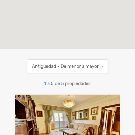
Antigüedad - De menor a mayor
1
a
5
de
5
propiedades