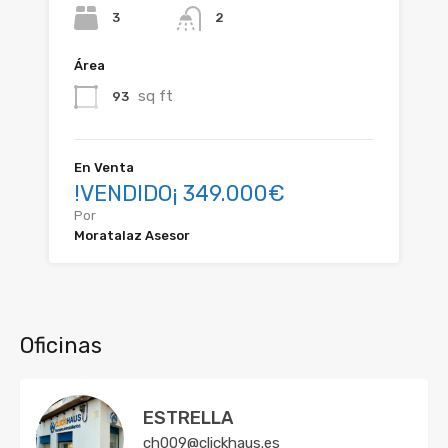
3
2
Área
sq ft
93
En Venta
!VENDIDO¡ 349.000€
Por
Moratalaz Asesor
Oficinas
ESTRELLA
ch009@clickhaus.es