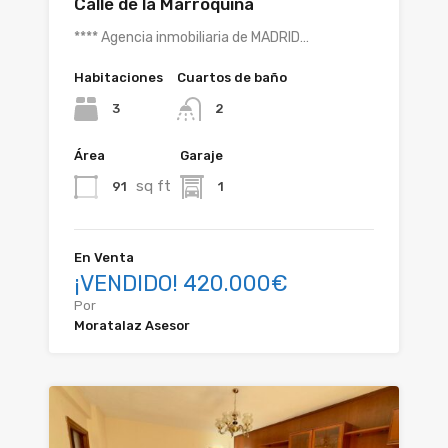
Calle de la Marroquina
**** Agencia inmobiliaria de MADRID…
Habitaciones
Cuartos de baño
3
2
Área
Garaje
sq ft
91
1
En Venta
¡VENDIDO! 420.000€
Por
Moratalaz Asesor