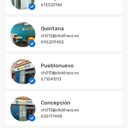
613320146
Quintana
ch012@clickhaus.es
696209465
Pueblonuevo
ch010@clickhaus.es
671041013
Concepción
ch013@clickhaus.es
636117498