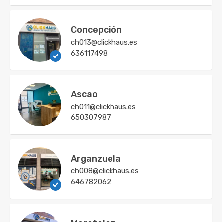
Concepción
ch013@clickhaus.es
636117498
Ascao
ch011@clickhaus.es
650307987
Arganzuela
ch008@clickhaus.es
646782062