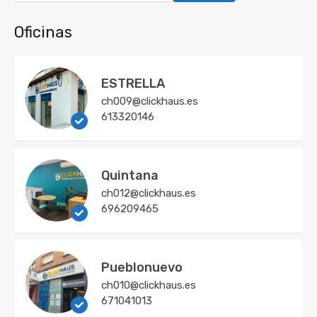
Oficinas
ESTRELLA
ch009@clickhaus.es
613320146
Quintana
ch012@clickhaus.es
696209465
Pueblonuevo
ch010@clickhaus.es
671041013