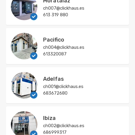
Moratalaz
ch007@clickhaus.es
613 319 880
Pacifico
ch004@clickhaus.es
613320087
Adelfas
ch001@clickhaus.es
683672680
Ibiza
ch002@clickhaus.es
686999317